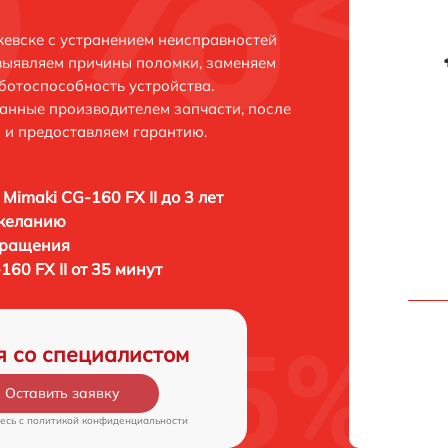
жевске с устранением неисправностей
выявляем причины поломки, заменяем
ботоспособность устройства.
анные производителем запчасти, после
 и предоставляем гарантию.
Mimaki CG-160 FX II до 3 лет
 желанию
бращения
60 FX II от 35 минут
я со специалистом
Оставить заявку
есь c
политикой конфиденциальности