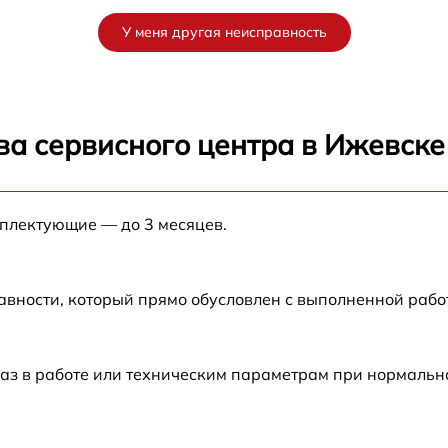
от 60 мин
У меня другая неисправность
от 60 мин
X
от 60 мин
ва сервисного центра в Ижевске
от 60 мин
мплектующие — до 3 месяцев.
от 60 мин
авности, который прямо обусловлен с выполненной раб
аз в работе или техническим параметрам при нормальн