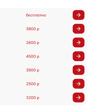
бесплатно
3800 р
2600 р
4500 р
3900 р
2500 р
3200 р