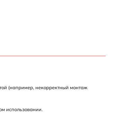
2900 р
2700 р
4800 р
4500 р
3800 р
отой (например, некорректный монтаж
ом использовании.