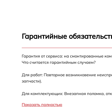
FX II
Замена ремня Mimaki CG-160 FX II
Замена печатной головки Mimaki CG-160 F
II
Гарантийные обязательст
Замена каретки Mimaki CG-160 FX II
Гарантия от сервиса: на смонтированные ко
Замена трубок Mimaki CG-160 FX II
Что считается гарантийным случаем?
Для работ: Повторное возникновение неиспр
запчасти).
Для комплектующих: Внезапная поломка, отк
Показать полностью