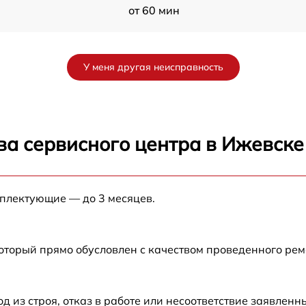
от 60 мин
-
от 60 мин
У меня другая неисправность
от 60 мин
от 60 мин
ва сервисного центра в Ижевске
от 60 мин
мплектующие — до 3 месяцев.
от 60 мин
который прямо обусловлен с качеством проведенного ре
из строя, отказ в работе или несоответствие заявлен