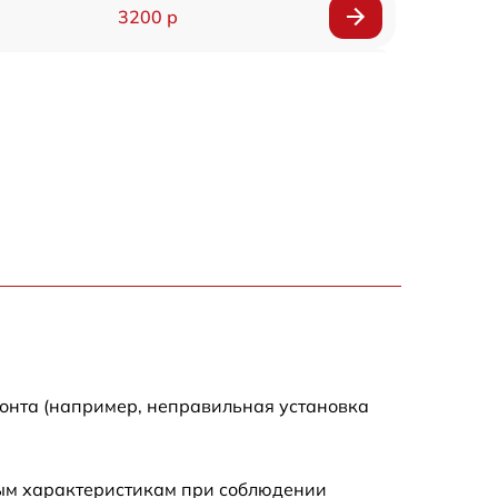
3200 р
2900 р
2700 р
4800 р
4500 р
3800 р
монта (например, неправильная установка
ным характеристикам при соблюдении