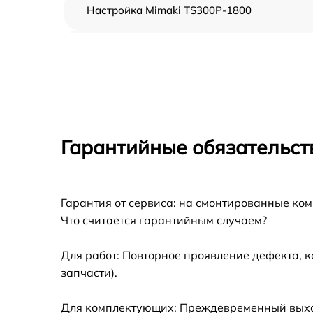
Настройка Mimaki TS300P-1800
Прошивка (Обновление ПО) Mimaki TS300P
1800
Замена ремня Mimaki TS300P-1800
Замена печатной головки Mimaki TS300P-
1800
Гарантийные обязательст
Замена каретки Mimaki TS300P-1800
Гарантия от сервиса: на смонтированные ко
Замена трубок Mimaki TS300P-1800
Что считается гарантийным случаем?
Для работ: Повторное проявление дефекта, 
запчасти).
Для комплектующих: Преждевременный выход 