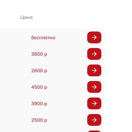
Цена
бесплатно
3800 р
2600 р
4500 р
3900 р
2500 р