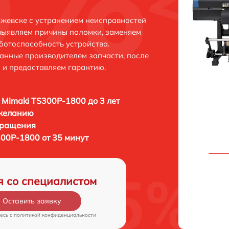
жевске с устранением неисправностей
выявляем причины поломки, заменяем
ботоспособность устройства.
анные производителем запчасти, после
 и предоставляем гарантию.
 Mimaki TS300P-1800 до 3 лет
 желанию
бращения
300P-1800 от 35 минут
я со специалистом
Оставить заявку
есь c
политикой конфиденциальности