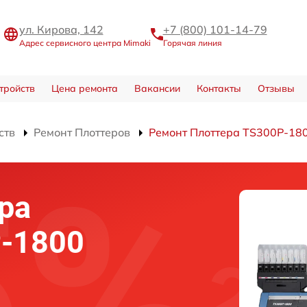
ул. Кирова, 142
+7 (800) 101-14-79
Адрес сервисного центра Mimaki
Горячая линия
тройств
Цена ремонта
Вакансии
Контакты
Отзывы
ств
Ремонт Плоттеров
Ремонт Плоттера TS300P-18
ра
-1800